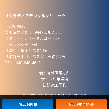
サクラディアデンタルクリニック
〒338-0835
埼玉県さいたま市桜区道場2-1-1
サクラディアサークルコート1階
（グルメシティ横）
「浦和」駅よりバス14分
「町谷三丁目」バス停から徒歩2分
TEL：048-840-4618
個人情報保護方針
サイト利用規約
初診WEB予約
© 2023 SAKURADIA DENTAL CLINIC.
電話予約
初診診療予約